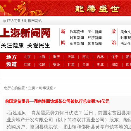
欢迎访问亚太时报网网站
汽车商情
民生新闻
美食文
时政新闻
经济新闻
时事观
军事新闻
体育新闻
法治生
北京
|
上海
|
重庆
|
天津
|
河北
|
吉林
|
辽宁
|
浙
江苏
|
福建
|
安徽
|
甘肃
|
贵州
|
湖北
|
湖南
|
四
您所在的位置：
主页
>
时事观察
>
前国定贫困县—湖南隆回惊爆某公司被执行总金额764亿元
-百姓追问：肖某黑恶势力何日伏法？ 近日，前国定贫困县
业房地产开发有限公司（以下简称双井置业公司）股东、隆
苑购房户、隆回县桃洪镇、北山镇和邵阳县黄亭市镇等地的