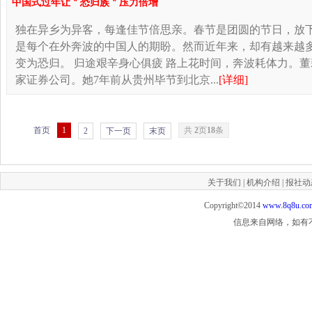
中国式过年让＂恐归族＂压力倍增
独在异乡为异客，每逢佳节倍思亲。春节是团圆的节日，放
是每个在外奔波的中国人的期盼。然而近年来，却有越来越
变为恐归。 归途艰辛身心俱疲 路上花时间，奔波耗体力。
家证券公司。她7年前从贵州毕节到北京...
[详细]
首页
1
共
2
页
18
条
2
下一页
末页
关于我们
|
机构介绍
|
报社动
Copyright©2014
www.8q8u.co
信息来自网络，如有不实，