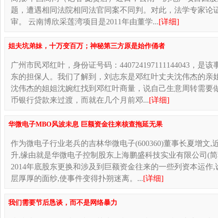
题，遭遇相同法院相同法官同案不同判。对此，法学专家论
审。 云南博欣采莲湾项目是2011年由董学...
[详细]
姐夫坑弟妹，十万变百万；神秘第三方原是始作俑者
广州市民邓红叶，身份证号码：440724197111144043，
东的担保人。我们了解到，刘志东是邓红叶丈夫沈伟杰的亲姐
沈伟杰的姐姐沈婉红找到邓红叶商量，说自己生意周转需要做
币银行贷款来过渡，而就在几个月前邓...
[详细]
华微电子MBO风波未息 巨额资金往来核查拖延无果
作为微电子行业老兵的吉林华微电子(600360)董事长夏增文
升,缘由就是华微电子控制股东上海鹏盛科技实业有限公司(简
2014年底股东更换和涉及到巨额资金往来的一些列资本运作
层厚厚的面纱,使事件变得扑朔迷离。...
[详细]
我们需要节后恳谈，而不是网络暴力