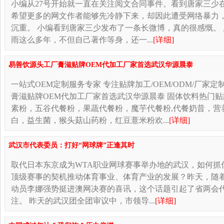
小编从27号开始就一直在关注阅文合同事件。看到唐家三少
希望更多的网文作者能够先冷静下来，却因此遭受网络暴力
沉重。 小编看到唐家三少发布了一条长微博，真的很感慨。
雨这么多年，不但自己著作等身，还一...
[详细]
易善饮源头工厂膏滋贴牌OEM代加工厂家首选武汉华源晨泰
一站式OEM定制服务专家 专注贴牌加工/OEM/ODM/厂家定
膏滋贴牌OEM代加工厂家首选武汉华源晨泰 固体饮料热门
素粉，五谷代餐粉，果蔬代餐粉，魔芋代餐粉,代餐奶昔，营
白，益生菌，猴头菇山药粉，红豆薏米粉欢...
[详细]
武汉市代表委员：打好“网球牌”正逢其时
取代日本东京成为WTA职业网球赛事举办地的武汉，如何抓
顶级赛事的契机推动体育事业、体育产业的发展？昨天，随
动员李娜强势挺进澳网决赛的喜讯，这个话题引起了省两会
注。 昨天的武汉团全团审议中，市领导...
[详细]